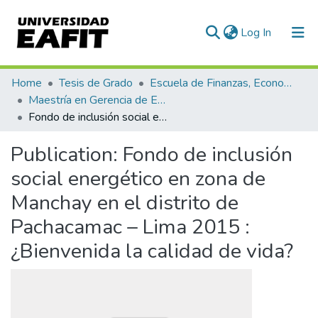
(current)
Log In
Communities & Collections
Home
Tesis de Grado
Escuela de Finanzas, Economía y Gobierno
Maestría en Gerencia de Empresas Sociales para la Innovación Social y el Desarrollo Local (tesis)
All of DSpace
Fondo de inclusión social energético en zona de Manchay en el distrito de Pachacamac – Lima 2015 : ¿Bienvenida la calidad de vida?
Statistics
Publication:
Fondo de inclusión
social energético en zona de
Manchay en el distrito de
Pachacamac – Lima 2015 :
¿Bienvenida la calidad de vida?