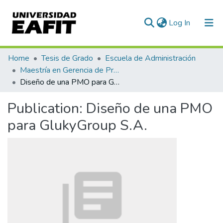
(current)
Log In
Communities & Collections
Home
Tesis de Grado
Escuela de Administración
Maestría en Gerencia de Proyectos (Tesis)
All of DSpace
Diseño de una PMO para GlukyGroup S.A.
Statistics
Publication:
Diseño de una PMO
para GlukyGroup S.A.