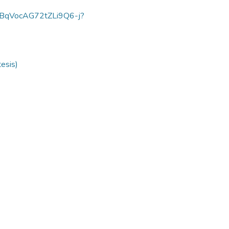
4XjBqVocAG72tZLi9Q6-j?
tesis)