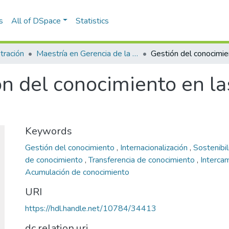
s
All of DSpace
Statistics
tración
Maestría en Gerencia de la Innovación y el Conocimiento (tesis)
n del conocimiento en la
Keywords
Gestión del conocimiento
,
Internacionalización
,
Sostenibi
de conocimiento
,
Transferencia de conocimiento
,
Interca
Acumulación de conocimiento
URI
https://hdl.handle.net/10784/34413
dc.relation.uri