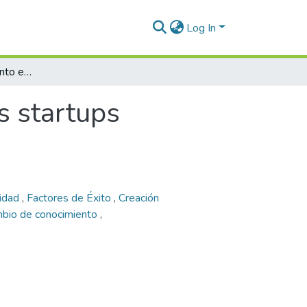
Log In
Gestión del conocimiento en las startups colombianas
s startups
lidad
,
Factores de Éxito
,
Creación
mbio de conocimiento
,