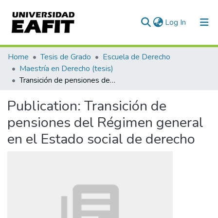
(current)
Log In
Communities & Collections
Home
Tesis de Grado
Escuela de Derecho
Maestría en Derecho (tesis)
All of DSpace
Transición de pensiones del Régimen general en el Estado social de derecho
Statistics
Publication:
Transición de
pensiones del Régimen general
en el Estado social de derecho