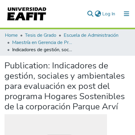
(current)
Log In
Communities & Collections
Home
Tesis de Grado
Escuela de Administración
Maestría en Gerencia de Proyectos (Tesis)
All of DSpace
Indicadores de gestión, sociales y ambientales para evaluación ex post del programa Hogares Sostenibles de la corporación Parque Arví
Statistics
Publication:
Indicadores de
gestión, sociales y ambientales
para evaluación ex post del
programa Hogares Sostenibles
de la corporación Parque Arví