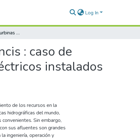
Log In
Hidro-abrasión en turbinas Francis : caso de estudio en cinco aprovechamientos hidroeléctricos instalados en la zona del Batolito antioqueño
cis : caso de
ctricos instalados
ento de los recursos en la
cas hidrográficas del mundo,
s convenientes. Sin embargo,
 con sus afluentes son grandes
la ingeniería, operación y