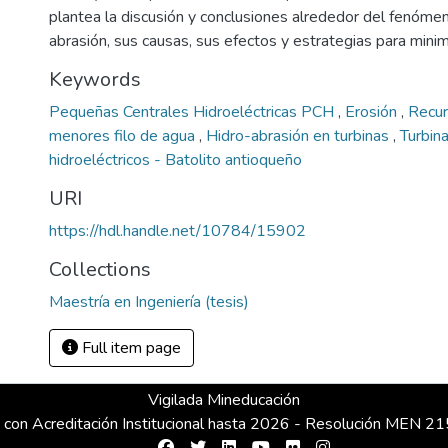
plantea la discusión y conclusiones alrededor del fenómen
abrasión, sus causas, sus efectos y estrategias para minim
Keywords
Pequeñas Centrales Hidroeléctricas PCH
,
Erosión
,
Recur
menores filo de agua
,
Hidro-abrasión en turbinas
,
Turbin
hidroeléctricos - Batolito antioqueño
URI
https://hdl.handle.net/10784/15902
Collections
Maestría en Ingeniería (tesis)
Full item page
Vigilada Mineducación
 con Acreditación Institucional hasta 2026 - Resolución MEN 