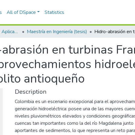
s
All of DSpace
Statistics
Escuela de Ciencias Aplicadas e Ingeniería
Maestría en Ingeniería (tesis)
abrasión en turbinas Fran
aprovechamientos hidroelé
olito antioqueño
Description
Colombia es un escenario excepcional para el aprovechami
generación hidroeléctrica: posee una de las mayores cuen
niveles pluviométricos elevados y condiciones geográfica
cuencas tan importantes como la del río Magdalena junto
aportantes de sedimentos, lo que representa un reto para 