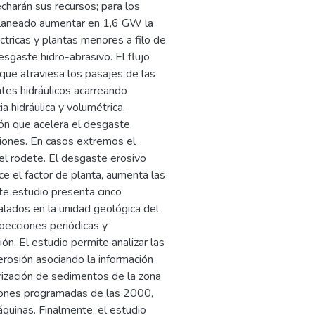
harán sus recursos; para los
 planeado aumentar en 1,6 GW la
ctricas y plantas menores a filo de
sgaste hidro-abrasivo. El flujo
que atraviesa los pasajes de las
es hidráulicos acarreando
a hidráulica y volumétrica,
ción que acelera el desgaste,
aciones. En casos extremos el
del rodete. El desgaste erosivo
ce el factor de planta, aumenta las
te estudio presenta cinco
talados en la unidad geológica del
specciones periódicas y
ón. El estudio permite analizar las
erosión asociando la información
erización de sedimentos de la zona
ciones programadas de las 2000,
uinas. Finalmente, el estudio