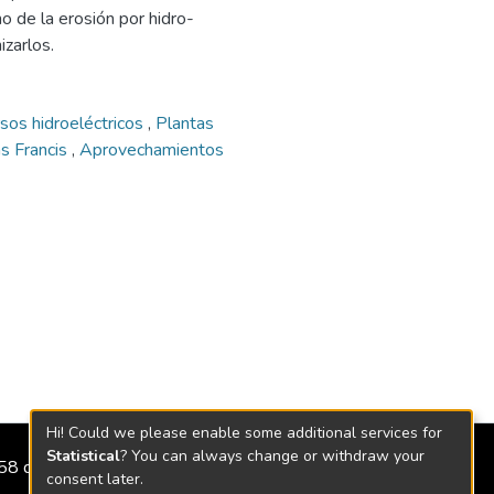
o de la erosión por hidro-
izarlos.
sos hidroeléctricos
,
Plantas
as Francis
,
Aprovechamientos
Hi! Could we please enable some additional services for
Statistical
? You can always change or withdraw your
2158 de 2018
consent later.