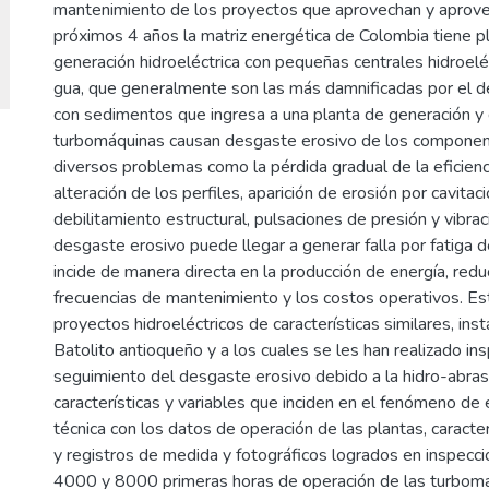
mantenimiento de los proyectos que aprovechan y aprovec
próximos 4 años la matriz energética de Colombia tiene
generación hidroeléctrica con pequeñas centrales hidroelé
gua, que generalmente son las más damnificadas por el de
con sedimentos que ingresa a una planta de generación y 
turbomáquinas causan desgaste erosivo de los component
diversos problemas como la pérdida gradual de la eficienci
alteración de los perfiles, aparición de erosión por cavita
debilitamiento estructural, pulsaciones de presión y vibr
desgaste erosivo puede llegar a generar falla por fatiga 
incide de manera directa en la producción de energía, redu
frecuencias de mantenimiento y los costos operativos. Es
proyectos hidroeléctricos de características similares, ins
Batolito antioqueño y a los cuales se les han realizado in
seguimiento del desgaste erosivo debido a la hidro-abrasi
características y variables que inciden en el fenómeno de 
técnica con los datos de operación de las plantas, caract
y registros de medida y fotográficos logrados en inspec
4000 y 8000 primeras horas de operación de las turbomáq