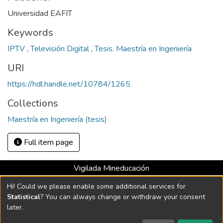
Universidad EAFIT
Keywords
IPTV
,
Televisión Digital
,
Tesis. Maestría en Ingeniería
URI
https://hdl.handle.net/10784/1265
Collections
Maestría en Ingeniería (tesis)
Full item page
Vigilada Mineducación
Universidad con Acreditación Institucional hasta 2026 -
Hi! Could we please enable some additional services for
Resolución MEN 2158 de 2018
Statistical
? You can always change or withdraw your consent
later.