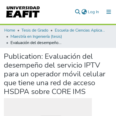
(current)
Log In
Communities & Collections
Home
Tesis de Grado
Escuela de Ciencias Aplicadas e Ingeniería
Maestría en Ingeniería (tesis)
All of DSpace
Evaluación del desempeño del servicio IPTV para un operador móvil celular que tiene una red de acceso HSDPA sobre CORE IMS
Statistics
Publication:
Evaluación del
desempeño del servicio IPTV
para un operador móvil celular
que tiene una red de acceso
HSDPA sobre CORE IMS