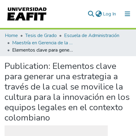
(current)
Log In
Communities & Collections
Home
Tesis de Grado
Escuela de Administración
Maestría en Gerencia de la Innovación y el Conocimiento (tesis)
All of DSpace
Elementos clave para generar una estrategia a través de la cual se movilice la cultura para la innovación en los equipos legales en el contexto colombiano
Statistics
Publication:
Elementos clave
para generar una estrategia a
través de la cual se movilice la
cultura para la innovación en los
equipos legales en el contexto
colombiano