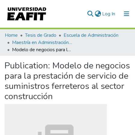
(current)
Log In
Communities & Collections
Home
Tesis de Grado
Escuela de Administración
Maestría en Administración - MBA (tesis)
All of DSpace
Modelo de negocios para la prestación de servicio de suministros ferreteros al sector construcción
Statistics
Publication:
Modelo de negocios
para la prestación de servicio de
suministros ferreteros al sector
construcción