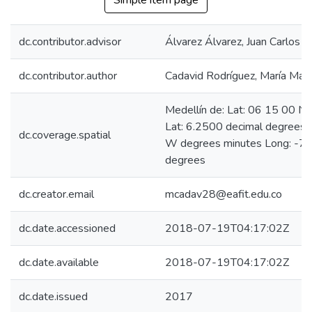
Simple item page
dc.contributor.advisor
Álvarez Álvarez, Juan Carlos
dc.contributor.author
Cadavid Rodríguez, María Mare
Medellín de: Lat: 06 15 00 N
Lat: 6.2500 decimal degrees
dc.coverage.spatial
W degrees minutes Long: -75
degrees
dc.creator.email
mcadav28@eafit.edu.co
dc.date.accessioned
2018-07-19T04:17:02Z
dc.date.available
2018-07-19T04:17:02Z
dc.date.issued
2017