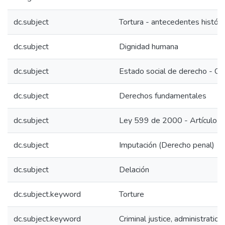
dc.subject
Tortura - antecedentes históri
dc.subject
Dignidad humana
dc.subject
Estado social de derecho - Co
dc.subject
Derechos fundamentales
dc.subject
Ley 599 de 2000 - Artículo 
dc.subject
Imputación (Derecho penal)
dc.subject
Delación
dc.subject.keyword
Torture
dc.subject.keyword
Criminal justice, administratio