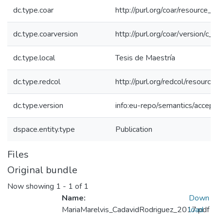
dc.type.coar
http://purl.org/coar/resource_
dc.type.coarversion
http://purl.org/coar/version/
dc.type.local
Tesis de Maestría
dc.type.redcol
http://purl.org/redcol/resourc
dc.type.version
info:eu-repo/semantics/accep
dspace.entity.type
Publication
Files
Original bundle
Now showing
1 - 1 of 1
Name:
Down
MariaMarelvis_CadavidRodriguez_2017.pdf
load