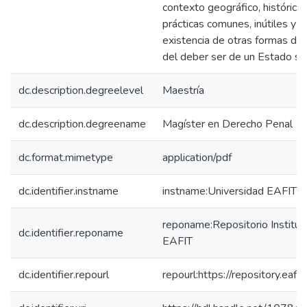
contexto geográfico, histórico 
prácticas comunes, inútiles y p
existencia de otras formas de t
del deber ser de un Estado so
dc.description.degreelevel
Maestría
dc.description.degreename
Magíster en Derecho Penal
dc.format.mimetype
application/pdf
dc.identifier.instname
instname:Universidad EAFIT
reponame:Repositorio Instituc
dc.identifier.reponame
EAFIT
dc.identifier.repourl
repourl:https://repository.eafit