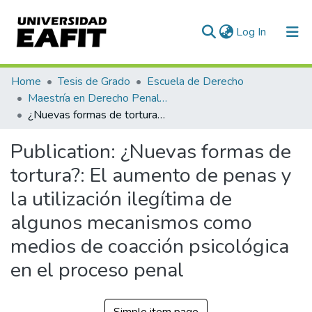
(current)
Log In
Communities & Collections
Home
Tesis de Grado
Escuela de Derecho
Maestría en Derecho Penal (tesis)
All of DSpace
¿Nuevas formas de tortura?: El aumento de penas y la utilización ilegítima de algunos mecanismos como medios de coacción psicológica en el proceso penal
Statistics
Publication:
¿Nuevas formas de
tortura?: El aumento de penas y
la utilización ilegítima de
algunos mecanismos como
medios de coacción psicológica
en el proceso penal