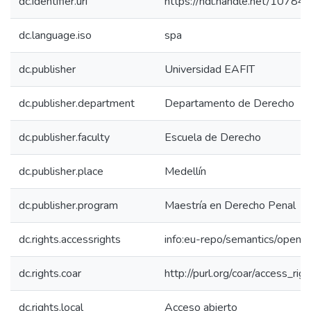
dc.identifier.uri
https://hdl.handle.net/1078
dc.language.iso
spa
dc.publisher
Universidad EAFIT
dc.publisher.department
Departamento de Derecho
dc.publisher.faculty
Escuela de Derecho
dc.publisher.place
Medellín
dc.publisher.program
Maestría en Derecho Penal
dc.rights.accessrights
info:eu-repo/semantics/openA
dc.rights.coar
http://purl.org/coar/access_rig
dc.rights.local
Acceso abierto