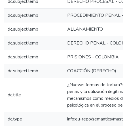
dc.subject.lemb
DERECHO PROCESAL - CO
dc.subject.lemb
PROCEDIMIENTO PENAL - 
dc.subject.lemb
ALLANAMIENTO
dc.subject.lemb
DERECHO PENAL - COLOM
dc.subject.lemb
PRISIONES - COLOMBIA
dc.subject.lemb
COACCIÓN (DERECHO)
¿Nuevas formas de tortura?: 
penas y la utilización ilegítima
dc.title
mecanismos como medios de 
psicológica en el proceso pena
dc.type
info:eu-repo/semantics/maste