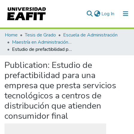
(current)
Log In
Communities & Collections
Home
Tesis de Grado
Escuela de Administración
Maestría en Administración - MBA (tesis)
All of DSpace
Estudio de prefactibilidad para una empresa que presta servicios tecnológicos a centros de distribución que atienden consumidor final
Statistics
Publication:
Estudio de
prefactibilidad para una
empresa que presta servicios
tecnológicos a centros de
distribución que atienden
consumidor final