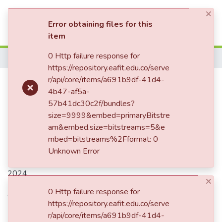
×
(current)
Log In
Error obtaining files for this
item
0 Http failure response for
Home
https://repository.eafit.edu.co/serve
Publication:
r/api/core/items/a691b9df-41d4-
Plan de mercadeo
4b47-af5a-
para la empresa Wolkvox con
57b41dc30c2f/bundles?
enfoque en México
size=9999&embed=primaryBitstre
am&embed.size=bitstreams=5&e
mbed=bitstreams%2Fformat: 0
Unknown Error
Date
2024
×
Authors
0 Http failure response for
https://repository.eafit.edu.co/serve
Escandón Álvarez, Adriana Carolina
r/api/core/items/a691b9df-41d4-
Echeverri Echeverri, Jhony Alfredo