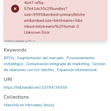
4b47-af5a-
57b41dc30c2f/bundles?
dc.contributor.advisor
size=9999&embed=primaryBitstre
am&embed.size=bitstreams=5&e
Tamayo Bustamante, Jairo Alejandro
mbed=bitstreams%2Fformat: 0
Publisher
Unknown Error
Universidad EAFIT
Keywords
BPOs
,
Segmentación del mercado
,
Posicionamiento
estratégico
,
Comunicación integrada de marketing
,
Gestión
de relaciones con los clientes
,
Expansión internacional
URI
https://hdl.handle.net/10784/34559
Collections
Maestría en Mercadeo (tesis)