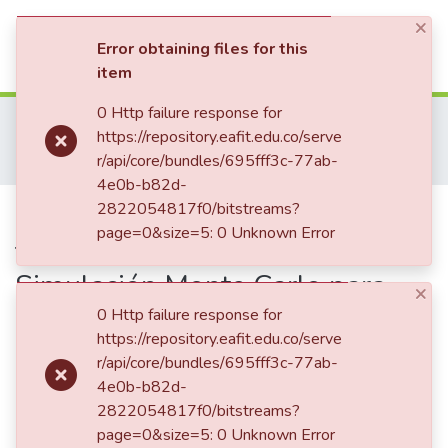
×
(current)
Log In
Error obtaining files for this
item
Communities & Collections
0 Http failure response for
Home
Tesis de Grado
Escuela de Finanzas, Economía y Gobierno
https://repository.eafit.edu.co/serve
Maestría en Administración Financiera (tesis)
All of DSpace
r/api/core/bundles/695fff3c-77ab-
Niveles óptimos de trading para criptomonedas – Simulación Monte Carlo para bitcoin
4e0b-b82d-
Statistics
Publication:
2822054817f0/bitstreams?
Niveles óptimos de
page=0&size=5: 0 Unknown Error
trading para criptomonedas –
Simulación Monte Carlo para
×
bitcoin
0 Http failure response for
https://repository.eafit.edu.co/serve
r/api/core/bundles/695fff3c-77ab-
4e0b-b82d-
Date
2822054817f0/bitstreams?
2022
page=0&size=5: 0 Unknown Error