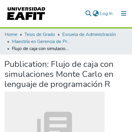
(current)
Log In
Communities & Collections
Home
Tesis de Grado
Escuela de Administración
Maestría en Gerencia de Proyectos (Tesis)
All of DSpace
Flujo de caja con simulaciones Monte Carlo en lenguaje de programación R
Statistics
Publication:
Flujo de caja con
simulaciones Monte Carlo en
lenguaje de programación R