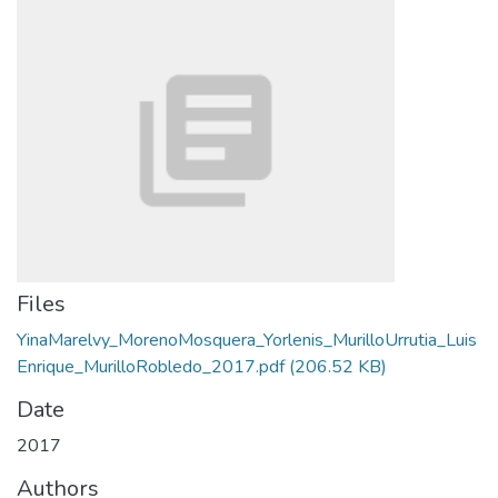
Files
YinaMarelvy_MorenoMosquera_Yorlenis_MurilloUrrutia_Luis
Enrique_MurilloRobledo_2017.pdf
(206.52 KB)
Date
2017
Authors