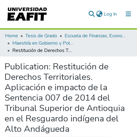
(current)
Log In
Communities & Collections
Home
Tesis de Grado
Escuela de Finanzas, Economía y Gobierno
Maestría en Gobierno y Políticas Públicas (tesis)
All of DSpace
Restitución de Derechos Territoriales. Aplicación e impacto de la Sentencia 007 de 2014 del Tribunal Superior de Antioquia en el Resguardo indígena del Alto Andágueda
Statistics
Publication:
Restitución de
Derechos Territoriales.
Aplicación e impacto de la
Sentencia 007 de 2014 del
Tribunal Superior de Antioquia
en el Resguardo indígena del
Alto Andágueda