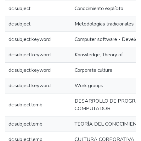
dc.subject
Conocimiento explícito
dc.subject
Metodologías tradicionales
dc.subject.keyword
Computer software - Develo
dc.subject.keyword
Knowledge, Theory of
dc.subject.keyword
Corporate culture
dc.subject.keyword
Work groups
DESARROLLO DE PROGRA
dc.subject.lemb
COMPUTADOR
dc.subject.lemb
TEORÍA DEL CONOCIMIENT
dc.subject.lemb
CULTURA CORPORATIVA