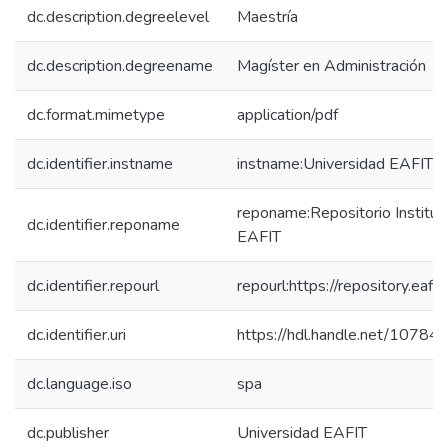
dc.description.degreelevel
Maestría
dc.description.degreename
Magíster en Administración
dc.format.mimetype
application/pdf
dc.identifier.instname
instname:Universidad EAFIT
reponame:Repositorio Instituc
dc.identifier.reponame
EAFIT
dc.identifier.repourl
repourl:https://repository.eafit
dc.identifier.uri
https://hdl.handle.net/1078
dc.language.iso
spa
dc.publisher
Universidad EAFIT