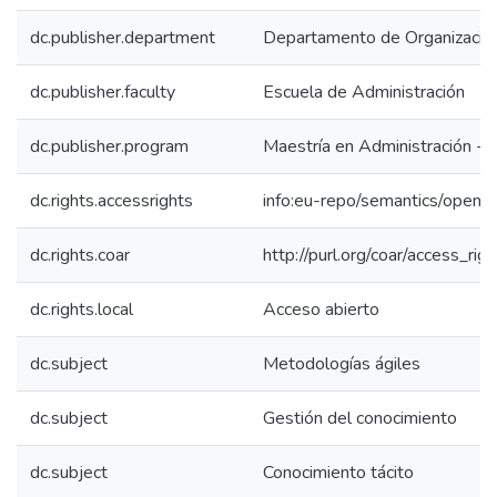
dc.publisher.department
Departamento de Organización
dc.publisher.faculty
Escuela de Administración
dc.publisher.program
Maestría en Administración -
dc.rights.accessrights
info:eu-repo/semantics/openA
dc.rights.coar
http://purl.org/coar/access_rig
dc.rights.local
Acceso abierto
dc.subject
Metodologías ágiles
dc.subject
Gestión del conocimiento
dc.subject
Conocimiento tácito