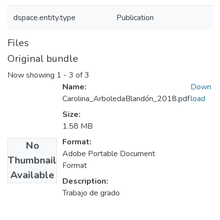
dspace.entity.type
Publication
Files
Original bundle
Now showing
1 - 3 of 3
Name:
Down
Carolina_ArboledaBlandón_2018.pdf
load
Size:
1.58 MB
Format:
No
Adobe Portable Document
Thumbnail
Format
Available
Description:
Trabajo de grado