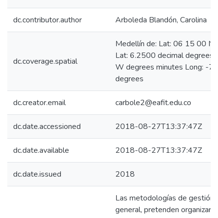
dc.contributor.author
Arboleda Blandón, Carolina
Medellín de: Lat: 06 15 00 N
Lat: 6.2500 decimal degrees
dc.coverage.spatial
W degrees minutes Long: -75
degrees
dc.creator.email
carbole2@eafit.edu.co
dc.date.accessioned
2018-08-27T13:37:47Z
dc.date.available
2018-08-27T13:37:47Z
dc.date.issued
2018
Las metodologías de gestión 
general, pretenden organizar la