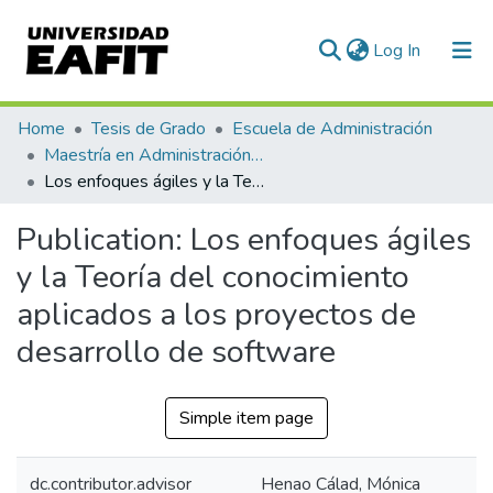
(current)
Log In
Communities & Collections
Home
Tesis de Grado
Escuela de Administración
Maestría en Administración - MBA (tesis)
All of DSpace
Los enfoques ágiles y la Teoría del conocimiento aplicados a los proyectos de desarrollo de software
Statistics
Publication:
Los enfoques ágiles
y la Teoría del conocimiento
aplicados a los proyectos de
desarrollo de software
Simple item page
dc.contributor.advisor
Henao Cálad, Mónica