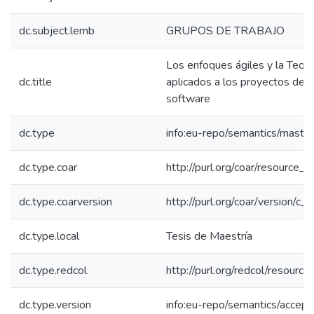
dc.subject.lemb
GRUPOS DE TRABAJO
Los enfoques ágiles y la Teorí
dc.title
aplicados a los proyectos de d
software
dc.type
info:eu-repo/semantics/maste
dc.type.coar
http://purl.org/coar/resource_
dc.type.coarversion
http://purl.org/coar/version/
dc.type.local
Tesis de Maestría
dc.type.redcol
http://purl.org/redcol/resourc
dc.type.version
info:eu-repo/semantics/accep