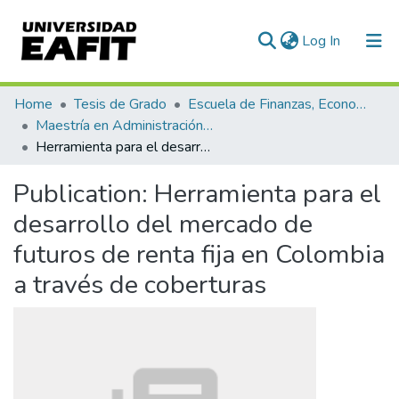
(current)
Log In
Communities & Collections
Home
Tesis de Grado
Escuela de Finanzas, Economía y Gobierno
Maestría en Administración Financiera (tesis)
All of DSpace
Herramienta para el desarrollo del mercado de futuros de renta fija en Colombia a través de coberturas
Statistics
Publication:
Herramienta para el
desarrollo del mercado de
futuros de renta fija en Colombia
a través de coberturas