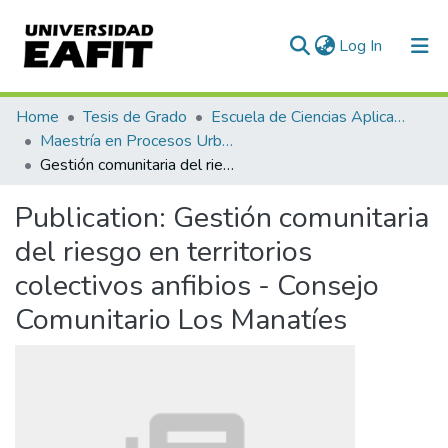
(current)
Log In
Communities & Collections
Home
Tesis de Grado
Escuela de Ciencias Aplicadas e Ingeniería
Maestría en Procesos Urbanos y Ambientales (tesis)
All of DSpace
Gestión comunitaria del riesgo en territorios colectivos anfibios - Consejo Comunitario Los Manatíes
Statistics
Publication:
Gestión comunitaria
del riesgo en territorios
colectivos anfibios - Consejo
Comunitario Los Manatíes