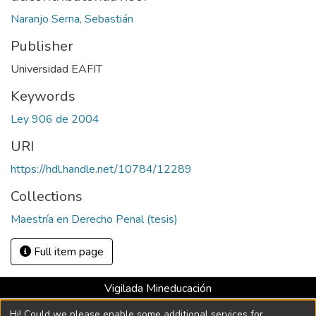
Naranjo Serna, Sebastián
Publisher
Universidad EAFIT
Keywords
Ley 906 de 2004
URI
https://hdl.handle.net/10784/12289
Collections
Maestría en Derecho Penal (tesis)
Full item page
Vigilada Mineducación
Universidad con Acreditación Institucional hasta 2026 -
Hi! Could we please enable some additional services for