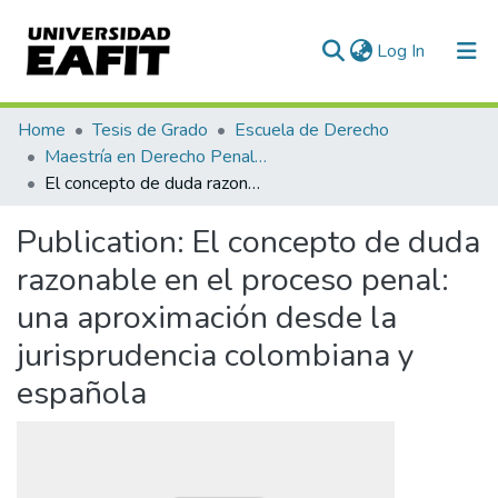
(current)
Log In
Communities & Collections
Home
Tesis de Grado
Escuela de Derecho
Maestría en Derecho Penal (tesis)
All of DSpace
El concepto de duda razonable en el proceso penal: una aproximación desde la jurisprudencia colombiana y española
Statistics
Publication:
El concepto de duda
razonable en el proceso penal:
una aproximación desde la
jurisprudencia colombiana y
española