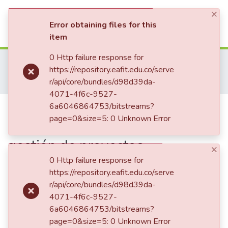
×
(current)
Log In
Error obtaining files for this
item
Communities & Collections
0 Http failure response for
Home
Tesis de Grado
Escuela de Administración
https://repository.eafit.edu.co/serve
Maestría en Gerencia de Proyectos (Tesis)
All of DSpace
r/api/core/bundles/d98d39da-
Análisis de lecciones aprendidas en la gestión de proyectos estratégicos de Melonn : hacia la mejora continua en un entorno de e-commerce dinámico
4071-4f6c-9527-
Statistics
Publication:
6a6046864753/bitstreams?
Análisis de
page=0&size=5: 0 Unknown Error
lecciones aprendidas en la
gestión de proyectos
×
estratégicos de Melonn : hacia la
0 Http failure response for
https://repository.eafit.edu.co/serve
mejora continua en un entorno
r/api/core/bundles/d98d39da-
de e-commerce dinámico
4071-4f6c-9527-
6a6046864753/bitstreams?
page=0&size=5: 0 Unknown Error