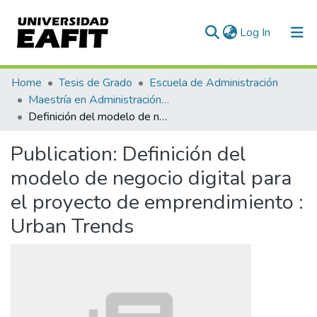
(current)
Log In
Communities & Collections
Home
Tesis de Grado
Escuela de Administración
Maestría en Administración - MBA (tesis)
All of DSpace
Definición del modelo de negocio digital para el proyecto de emprendimiento : Urban Trends
Statistics
Publication:
Definición del
modelo de negocio digital para
el proyecto de emprendimiento :
Urban Trends