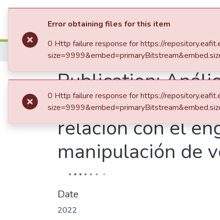
Communities & Collection
Error obtaining files for this item
0 Http failure response for https://repository.
Home
size=9999&embed=primaryBitstream&embed.siz
Publication:
Anális
0 Http failure response for https://repository.
de fraude al sufra
size=9999&embed=primaryBitstream&embed.siz
relación con el en
manipulación de vo
Date
2022