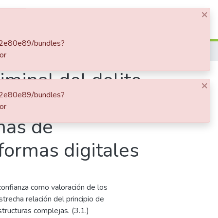
×
Log In
0fa2e80e89/bundles?
or
iminal del delito
×
0fa2e80e89/bundles?
especiales en
or
rmas de
formas digitales
 confianza como valoración de los
trecha relación del principio de
tructuras complejas. (3.1.)