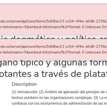
s
All of DSpace
Statistics
eafit.edu.co/server/api/core/items/9d08ac23-cc54-4f4e-a9d8-27
e=bitstreams=5&embed=bitstreams%2Fformat: 0 Unknown Err
is dogmático y político cr
eafit.edu.co/server/api/core/items/9d08ac23-cc54-4f4e-a9d8-27
gante : consideraciones 
e=bitstreams=5&embed=bitstreams%2Fformat: 0 Unknown Err
gaño típico y algunas fo
tantes a través de plata
Description
(1) Introducción. (2) Ámbito de aplicación del principio de
hechos punibles en las organizaciones complejas. (3) La es
confianza con los instrumentos de administración de las es