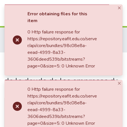
×
(current)
Log In
Error obtaining files for this
item
Communities & Collections
0 Http failure response for
Home
Tesis de Grado
Escuela de Finanzas, Economía y Gobierno
https://repository.eafit.edu.co/serve
Maestría en Administración Financiera (tesis)
All of DSpace
r/api/core/bundles/98c08e8a-
Efecto de los indicadores ASG sobre el costo de la deuda de las empresas de energía en los Estados Unidos
eead-4999-8a33-
Statistics
Publication:
3606deed539b/bitstreams?
Efecto de los
page=0&size=5: 0 Unknown Error
indicadores ASG sobre el costo
de la deuda de las empresas de
×
energía en los Estados Unidos
0 Http failure response for
https://repository.eafit.edu.co/serve
r/api/core/bundles/98c08e8a-
eead-4999-8a33-
3606deed539b/bitstreams?
page=0&size=5: 0 Unknown Error