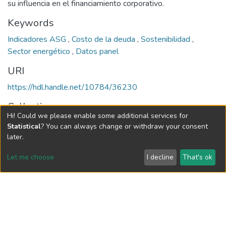
su influencia en el financiamiento corporativo.
Keywords
Indicadores ASG
,
Costo de la deuda
,
Sostenibilidad
,
Sector energético
,
Datos panel
URI
https://hdl.handle.net/10784/36230
Collections
Hi! Could we please enable some additional services for
Maestría en Administración Financiera (tesis)
Statistical
? You can always change or withdraw your consent
later.
dc.rights
Let me choose
I decline
That's ok
Todos los derechos reservados
Full item page
Vigilada Mineducación
Universidad con Acreditación Institucional hasta 2026 -