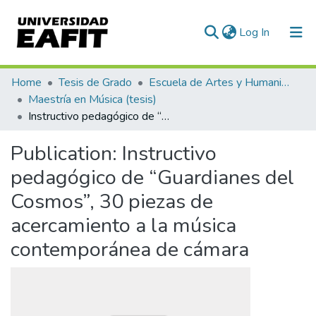
(current)
Log In
Communities & Collections
Home
Tesis de Grado
Escuela de Artes y Humanidades
Maestría en Música (tesis)
All of DSpace
Instructivo pedagógico de “Guardianes del Cosmos”, 30 piezas de acercamiento a la música contemporánea de cámara
Statistics
Publication:
Instructivo
pedagógico de “Guardianes del
Cosmos”, 30 piezas de
acercamiento a la música
contemporánea de cámara