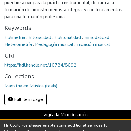
puedan servir para la práctica instrumental, de cara a la
formación de un instrumentista integral y con fundamentos
para una formación profesional
Keywords
Polimetría
,
Bitonalidad
,
Politonalidad
,
Bimodalidad
,
Heterometría
,
Pedagogía musical
,
Iniciación musical
URI
https://hdl.handle.net/10784/8692
Collections
Maestría en Música (tesis)
Full item page
Vigilada Mineducación
Universidad con Acreditación Institucional hasta 2026 -
Hi! Could we please enable some additional services for
Resolución MEN 2158 de 2018