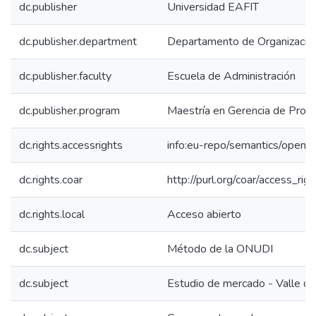
dc.publisher
Universidad EAFIT
dc.publisher.department
Departamento de Organización
dc.publisher.faculty
Escuela de Administración
dc.publisher.program
Maestría en Gerencia de Proy
dc.rights.accessrights
info:eu-repo/semantics/openA
dc.rights.coar
http://purl.org/coar/access_rig
dc.rights.local
Acceso abierto
dc.subject
Método de la ONUDI
dc.subject
Estudio de mercado - Valle d