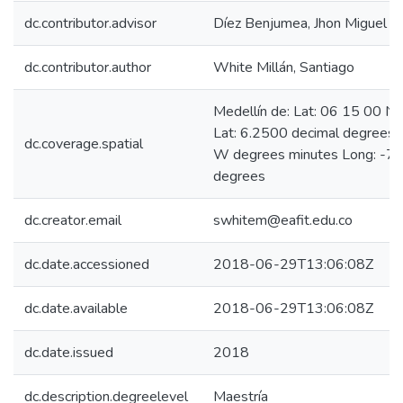
dc.contributor.advisor
Díez Benjumea, Jhon Miguel
dc.contributor.author
White Millán, Santiago
Medellín de: Lat: 06 15 00 N
Lat: 6.2500 decimal degrees
dc.coverage.spatial
W degrees minutes Long: -75
degrees
dc.creator.email
swhitem@eafit.edu.co
dc.date.accessioned
2018-06-29T13:06:08Z
dc.date.available
2018-06-29T13:06:08Z
dc.date.issued
2018
dc.description.degreelevel
Maestría