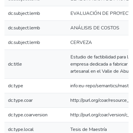
dc.subject.lemb
EVALUACIÓN DE PROYECT
dc.subject.lemb
ANÁLISIS DE COSTOS
dc.subject.lemb
CERVEZA
Estudio de factibilidad para la
dc.title
empresa dedicada a fabricar y d
artesanal en el Valle de Aburr
dc.type
info:eu-repo/semantics/maste
dc.type.coar
http://purl.org/coar/resource_
dc.type.coarversion
http://purl.org/coar/version/
dc.type.local
Tesis de Maestría