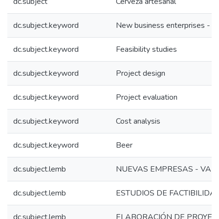
dc.subject
Cerveza artesanal
dc.subject.keyword
New business enterprises - Va
dc.subject.keyword
Feasibility studies
dc.subject.keyword
Project design
dc.subject.keyword
Project evaluation
dc.subject.keyword
Cost analysis
dc.subject.keyword
Beer
dc.subject.lemb
NUEVAS EMPRESAS - VAL
dc.subject.lemb
ESTUDIOS DE FACTIBILIDA
dc.subject.lemb
ELABORACIÓN DE PROYEC