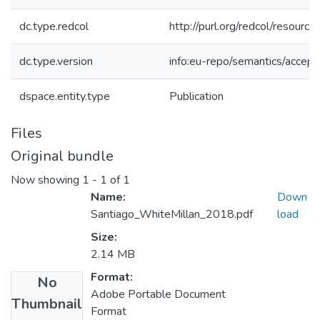
dc.type.redcol
http://purl.org/redcol/resourc
dc.type.version
info:eu-repo/semantics/accep
dspace.entity.type
Publication
Files
Original bundle
Now showing
1 - 1 of 1
Name:
Down
Santiago_WhiteMillan_2018.pdf
load
Size:
2.14 MB
Format:
No
Adobe Portable Document
Thumbnail
Format