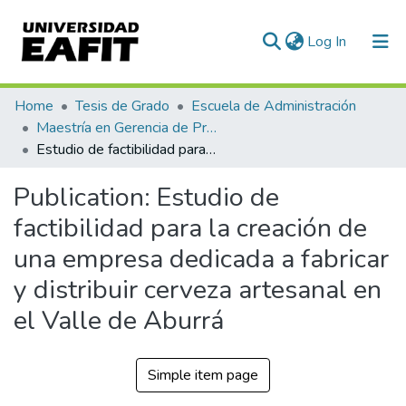
(current)
Log In
Communities & Collections
Home
Tesis de Grado
Escuela de Administración
Maestría en Gerencia de Proyectos (Tesis)
All of DSpace
Estudio de factibilidad para la creación de una empresa dedicada a fabricar y distribuir cerveza artesanal en el Valle de Aburrá
Statistics
Publication:
Estudio de
factibilidad para la creación de
una empresa dedicada a fabricar
y distribuir cerveza artesanal en
el Valle de Aburrá
Simple item page