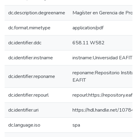
dc.description.degreename
Magíster en Gerencia de Proy
dc.format.mimetype
application/pdf
dc.identifier.ddc
658.11 W582
dc.identifier.instname
instname:Universidad EAFIT
reponame:Repositorio Instituc
dc.identifier.reponame
EAFIT
dc.identifier.repourl
repourl:https://repository.eafit
dc.identifier.uri
https://hdl.handle.net/1078
dc.language.iso
spa