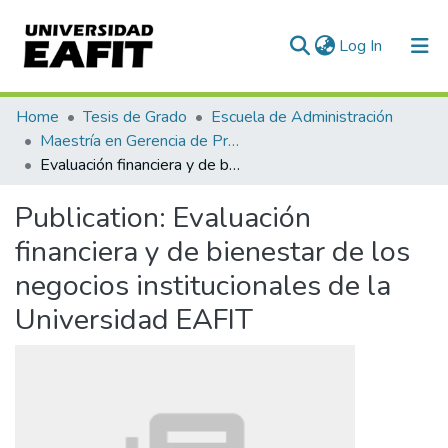
(current)
Log In
Communities & Collections
Home
Tesis de Grado
Escuela de Administración
Maestría en Gerencia de Proyectos (Tesis)
All of DSpace
Evaluación financiera y de bienestar de los negocios institucionales de la Universidad EAFIT
Statistics
Publication:
Evaluación
financiera y de bienestar de los
negocios institucionales de la
Universidad EAFIT