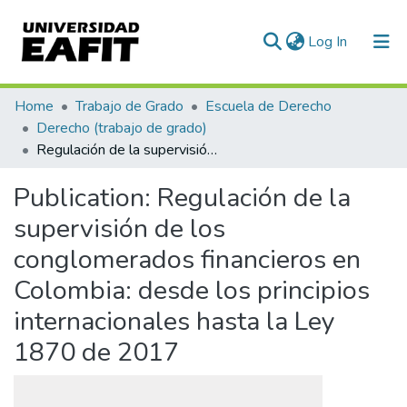
(current)
Log In
Communities & Collections
Home
Trabajo de Grado
Escuela de Derecho
Derecho (trabajo de grado)
All of DSpace
Regulación de la supervisión de los conglomerados financieros en Colombia: desde los principios internacionales hasta la Ley 1870 de 2017
Statistics
Publication:
Regulación de la
supervisión de los
conglomerados financieros en
Colombia: desde los principios
internacionales hasta la Ley
1870 de 2017