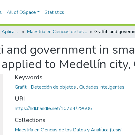
s
All of DSpace
Statistics
Escuela de Ciencias Aplicadas e Ingeniería
Maestría en Ciencias de los Datos y Analítica (tesis)
ti and government in smar
applied to Medellín city
Keywords
Grafiti
,
Detección de objetos
,
Ciudades inteligentes
URI
https://hdl.handle.net/10784/29606
Collections
Maestría en Ciencias de los Datos y Analítica (tesis)