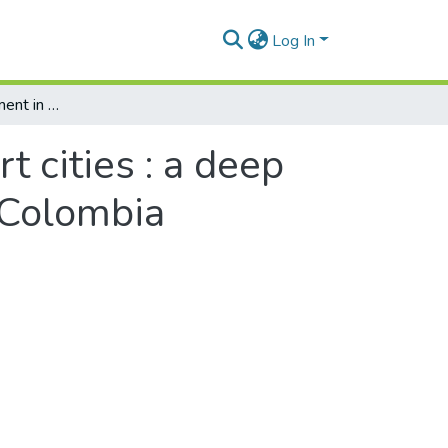
Log In
Graffiti and government in smart cities : a deep learning approach applied to Medellín city, Colombia
t cities : a deep
, Colombia