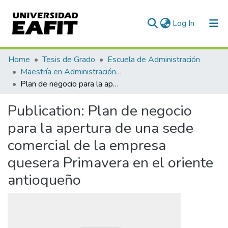
(current)
Log In
Communities & Collections
Home
Tesis de Grado
Escuela de Administración
Maestría en Administración - MBA (tesis)
All of DSpace
Plan de negocio para la apertura de una sede comercial de la empresa quesera Primavera en el oriente antioqueño
Statistics
Publication:
Plan de negocio
para la apertura de una sede
comercial de la empresa
quesera Primavera en el oriente
antioqueño