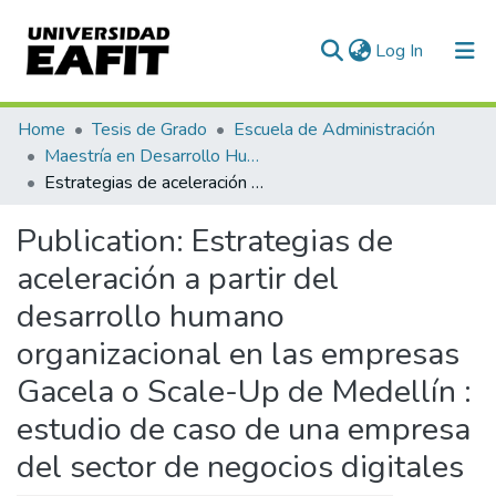
(current)
Log In
Communities & Collections
Home
Tesis de Grado
Escuela de Administración
Maestría en Desarrollo Humano Organizacional (tesis)
All of DSpace
Estrategias de aceleración a partir del desarrollo humano organizacional en las empresas Gacela o Scale-Up de Medellín : estudio de caso de una empresa del sector de negocios digitales
Statistics
Publication:
Estrategias de
aceleración a partir del
desarrollo humano
organizacional en las empresas
Gacela o Scale-Up de Medellín :
estudio de caso de una empresa
del sector de negocios digitales