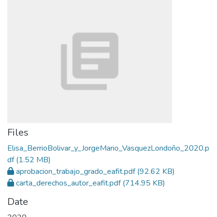
Files
Elisa_BerrioBolivar_y_JorgeMario_VasquezLondoño_2020.p
df
(1.52 MB)
aprobacion_trabajo_grado_eafit.pdf
(92.62 KB)
carta_derechos_autor_eafit.pdf
(714.95 KB)
Date