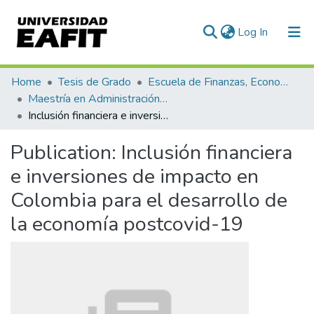
(current)
Log In
Communities & Collections
Home
Tesis de Grado
Escuela de Finanzas, Economía y Gobierno
Maestría en Administración Financiera (tesis)
All of DSpace
Inclusión financiera e inversiones de impacto en Colombia para el desarrollo de la economía postcovid-19
Statistics
Publication:
Inclusión financiera
e inversiones de impacto en
Colombia para el desarrollo de
la economía postcovid-19