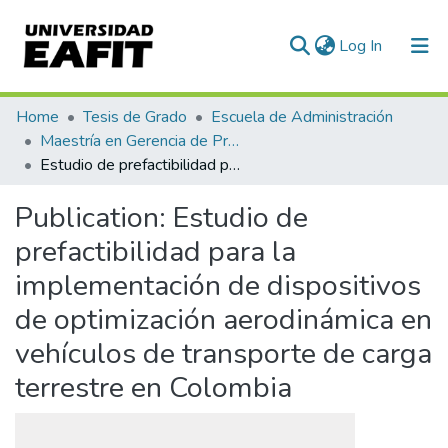
(current)
Log In
Communities & Collections
Home
Tesis de Grado
Escuela de Administración
Maestría en Gerencia de Proyectos (Tesis)
All of DSpace
Estudio de prefactibilidad para la implementación de dispositivos de optimización aerodinámica en vehículos de transporte de carga terrestre en Colombia
Statistics
Publication:
Estudio de
prefactibilidad para la
implementación de dispositivos
de optimización aerodinámica en
vehículos de transporte de carga
terrestre en Colombia