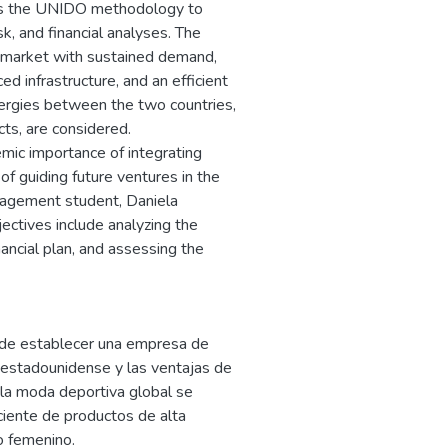
ows the UNIDO methodology to
isk, and financial analyses. The
st market with sustained demand,
d infrastructure, and an efficient
ynergies between the two countries,
cts, are considered.
emic importance of integrating
 of guiding future ventures in the
nagement student, Daniela
ectives include analyzing the
nancial plan, and assessing the
ad de establecer una empresa de
 estadounidense y las ventajas de
 la moda deportiva global se
iente de productos de alta
o femenino.