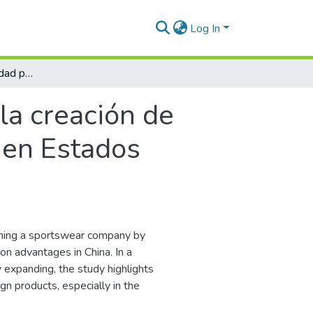
Log In
Estudio de prefactibilidad para la creación de empresa de ropa deportiva, comercializada en Estados Unidos y producida en China
 la creación de
 en Estados
lishing a sportswear company by
on advantages in China. In a
y expanding, the study highlights
gn products, especially in the