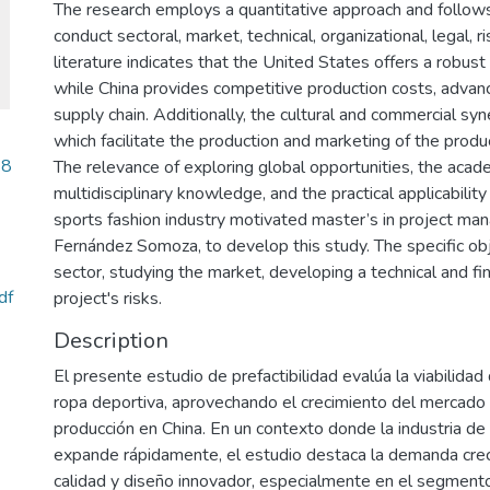
The research employs a quantitative approach and foll
conduct sectoral, market, technical, organizational, legal, r
literature indicates that the United States offers a robu
while China provides competitive production costs, advance
supply chain. Additionally, the cultural and commercial s
which facilitate the production and marketing of the produ
38
The relevance of exploring global opportunities, the acad
multidisciplinary knowledge, and the practical applicability
sports fashion industry motivated master’s in project ma
Fernández Somoza, to develop this study. The specific obj
sector, studying the market, developing a technical and fi
df
project's risks.
Description
El presente estudio de prefactibilidad evalúa la viabilid
ropa deportiva, aprovechando el crecimiento del mercado
producción en China. En un contexto donde la industria de
expande rápidamente, el estudio destaca la demanda crec
calidad y diseño innovador, especialmente en el segment