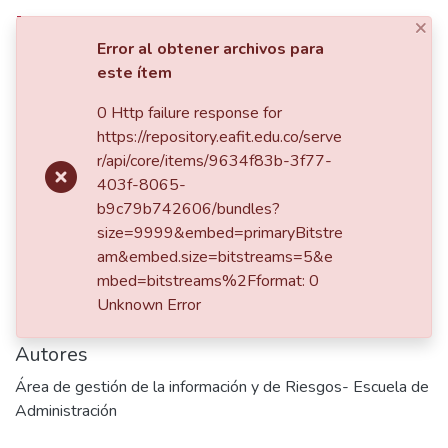
×
Iniciar sesión
Error al obtener archivos para
este ítem
Comunidades
0 Http failure response for
Inicio
https://repository.eafit.edu.co/serve
Listar por
Publicación:
r/api/core/items/9634f83b-3f77-
3 tendencias para
403f-8065-
Estadísticas
líderes contables
b9c79b742606/bundles?
size=9999&embed=primaryBitstre
am&embed.size=bitstreams=5&e
Fecha
mbed=bitstreams%2Fformat: 0
Unknown Error
2025
Autores
Área de gestión de la información y de Riesgos- Escuela de
Administración