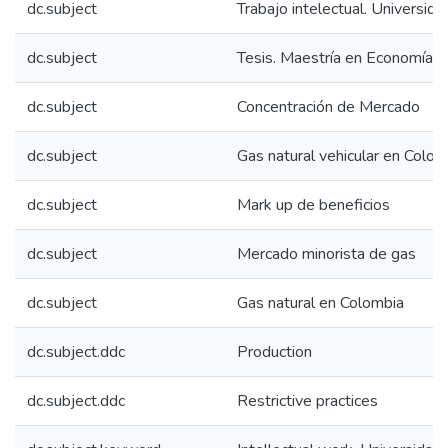
dc.subject
Trabajo intelectual. Universid
dc.subject
Tesis. Maestría en Economía
dc.subject
Concentración de Mercado
dc.subject
Gas natural vehicular en Colom
dc.subject
Mark up de beneficios
dc.subject
Mercado minorista de gas
dc.subject
Gas natural en Colombia
dc.subject.ddc
Production
dc.subject.ddc
Restrictive practices