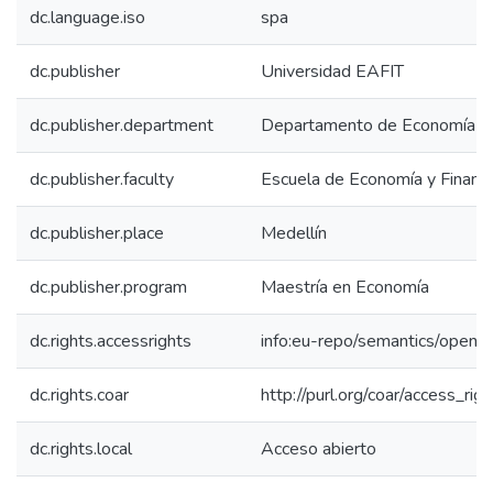
dc.language.iso
spa
dc.publisher
Universidad EAFIT
dc.publisher.department
Departamento de Economía
dc.publisher.faculty
Escuela de Economía y Finanz
dc.publisher.place
Medellín
dc.publisher.program
Maestría en Economía
dc.rights.accessrights
info:eu-repo/semantics/openA
dc.rights.coar
http://purl.org/coar/access_rig
dc.rights.local
Acceso abierto