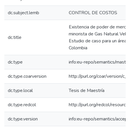
dc.subject.lemb
CONTROL DE COSTOS
Existencia de poder de mercado
minorista de Gas Natural Vehi
dc.title
Estudio de caso para un área 
Colombia
dc.type
info:eu-repo/semantics/maste
dc.type.coarversion
http://purl.org/coar/version/
dc.type.local
Tesis de Maestría
dc.type.redcol
http://purl.org/redcol/resourc
dc.type.version
info:eu-repo/semantics/accep