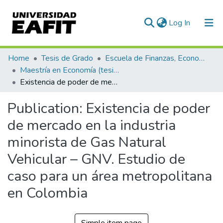
(current)
Log In
Communities & Collections
Home
Tesis de Grado
Escuela de Finanzas, Economía y Gobierno
Maestría en Economía (tesis)
All of DSpace
Existencia de poder de mercado en la industria minorista de Gas Natural Vehicular – GNV. Estudio de caso para un área metropolitana en Colombia
Statistics
Publication:
Existencia de poder
de mercado en la industria
minorista de Gas Natural
Vehicular – GNV. Estudio de
caso para un área metropolitana
en Colombia