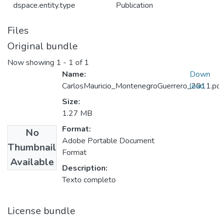
dspace.entity.type
Publication
Files
Original bundle
Now showing
1 - 1 of 1
Name:
Down
CarlosMauricio_MontenegroGuerrero_2011.p
load
Size:
1.27 MB
Format:
No
Adobe Portable Document
Thumbnail
Format
Available
Description:
Texto completo
License bundle