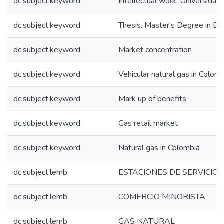
dc.subject.keyword
Intellectual work. Universidad
dc.subject.keyword
Thesis. Master's Degree in E
dc.subject.keyword
Market concentration
dc.subject.keyword
Vehicular natural gas in Colom
dc.subject.keyword
Mark up of benefits
dc.subject.keyword
Gas retail market
dc.subject.keyword
Natural gas in Colombia
dc.subject.lemb
ESTACIONES DE SERVICIO
dc.subject.lemb
COMERCIO MINORISTA
dc.subject.lemb
GAS NATURAL