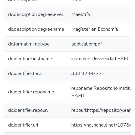
dc.description.degreelevel
Maestría
dc.description.degreename
Magíster en Economía
dc.format.mimetype
application/pdf
dc.identifier.instname
instname:Universidad EAFIT
dc.identifier.local
338.82 M777
reponame:Repositorio Instituc
dc.identifier.reponame
EAFIT
dc.identifier.repourl
repourl:https://repository.eafit
dc.identifier.uri
https://hdl.handle.net/10784