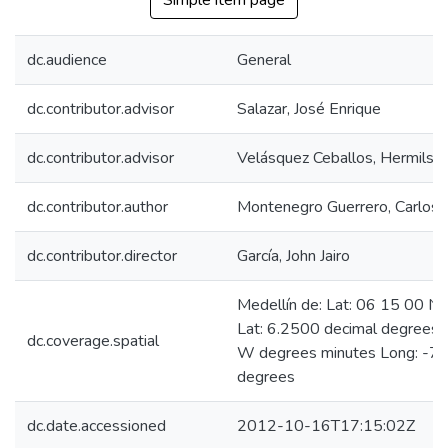
Simple item page
dc.audience
General
dc.contributor.advisor
Salazar, José Enrique
dc.contributor.advisor
Velásquez Ceballos, Hermilso
dc.contributor.author
Montenegro Guerrero, Carlos 
dc.contributor.director
García, John Jairo
Medellín de: Lat: 06 15 00 N
Lat: 6.2500 decimal degrees
dc.coverage.spatial
W degrees minutes Long: -75
degrees
dc.date.accessioned
2012-10-16T17:15:02Z