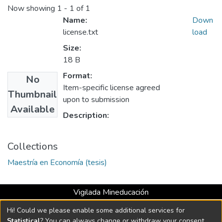
Now showing
1 - 1 of 1
Name:
Down
license.txt
load
Size:
18 B
Format:
No
Item-specific license agreed
Thumbnail
upon to submission
Available
Description:
Collections
Maestría en Economía (tesis)
Vigilada Mineducación
Universidad con Acreditación Institucional hasta 2026 -
Hi! Could we please enable some additional services for
Resolución MEN 2158 de 2018
Statistical
? You can always change or withdraw your consent