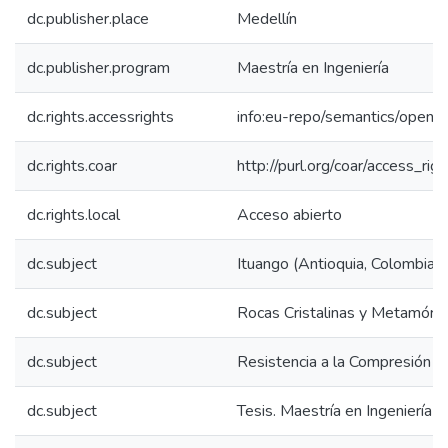
dc.publisher.place
Medellín
dc.publisher.program
Maestría en Ingeniería
dc.rights.accessrights
info:eu-repo/semantics/openA
dc.rights.coar
http://purl.org/coar/access_rig
dc.rights.local
Acceso abierto
dc.subject
Ituango (Antioquia, Colombia)
dc.subject
Rocas Cristalinas y Metamórfi
dc.subject
Resistencia a la Compresión
dc.subject
Tesis. Maestría en Ingeniería