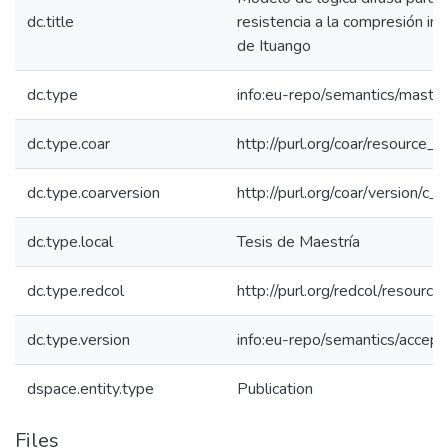
dc.title
resistencia a la compresión in
de Ituango
dc.type
info:eu-repo/semantics/maste
dc.type.coar
http://purl.org/coar/resource_
dc.type.coarversion
http://purl.org/coar/version/
dc.type.local
Tesis de Maestría
dc.type.redcol
http://purl.org/redcol/resourc
dc.type.version
info:eu-repo/semantics/accep
dspace.entity.type
Publication
Files