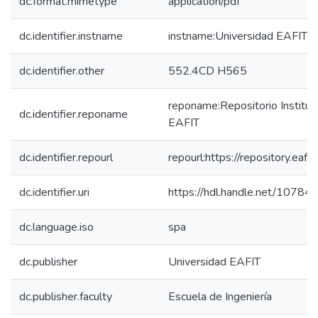
dc.format.mimetype
application/pdf
dc.identifier.instname
instname:Universidad EAFIT
dc.identifier.other
552.4CD H565
reponame:Repositorio Instituc
dc.identifier.reponame
EAFIT
dc.identifier.repourl
repourl:https://repository.eafit
dc.identifier.uri
https://hdl.handle.net/10784
dc.language.iso
spa
dc.publisher
Universidad EAFIT
dc.publisher.faculty
Escuela de Ingeniería