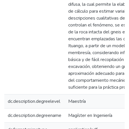
difusa, la cual permite la ela
de cálculo para estimar variabl
descripciones cualitativas de 
controlan el fenómeno, se esti
de la roca intacta del gneis en 
encuentran emplazadas las ob
Ituango, a partir de un modelo
membresía, considerando info
básica y de fácil recopilación e
excavación, obteniendo un gra
aproximación adecuado para la 
del comportamiento mecánico 
suficiente para la práctica prof
dc.description.degreelevel
Maestría
dc.description.degreename
Magíster en Ingeniería