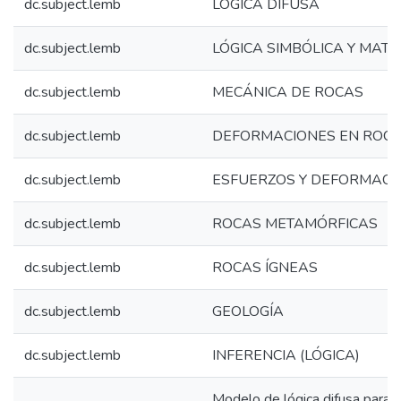
dc.subject.lemb
LÓGICA DIFUSA
dc.subject.lemb
LÓGICA SIMBÓLICA Y MAT
dc.subject.lemb
MECÁNICA DE ROCAS
dc.subject.lemb
DEFORMACIONES EN ROC
dc.subject.lemb
ESFUERZOS Y DEFORMACI
dc.subject.lemb
ROCAS METAMÓRFICAS
dc.subject.lemb
ROCAS ÍGNEAS
dc.subject.lemb
GEOLOGÍA
dc.subject.lemb
INFERENCIA (LÓGICA)
Modelo de lógica difusa para e