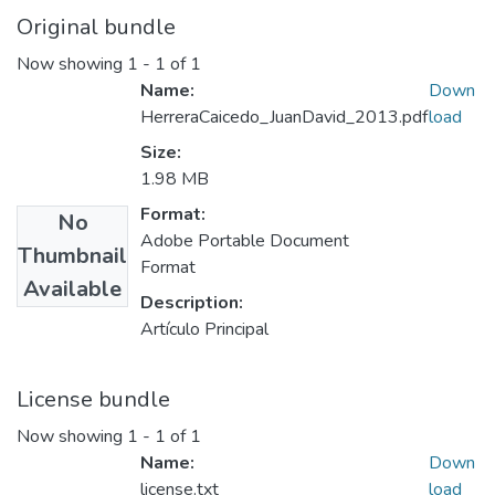
Original bundle
Now showing
1 - 1 of 1
Name:
Down
HerreraCaicedo_JuanDavid_2013.pdf
load
Size:
1.98 MB
Format:
No
Adobe Portable Document
Thumbnail
Format
Available
Description:
Artículo Principal
License bundle
Now showing
1 - 1 of 1
Name:
Down
license.txt
load