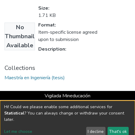
Size:
1.71 KB
Format:
No
Item-specific license agreed
Thumbnail
upon to submission
Available
Description:
Collections
Maestría en Ingeniería (tesis)
Vigilada Mineducación
Universidad con Acreditación Institucional hasta 2026 -
Hi! Could we please enable some additional services for
Resolución MEN 2158 de 2018
Statistical
? You can always change or withdraw your consent
later.
DSpace software
copyright © 2002-2026
LYRASIS
Let me choose
I decline
That's ok