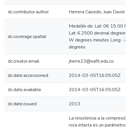
dc.contributor.author
Herrera Caicedo, Juan David
Medellín de: Lat: 06 15 00 N
Lat: 6.2500 decimal degrees
dc.coverage.spatial
W degrees minutes Long: -75
degrees
dc.creator.email
jherre23@eafit.edu.co
dc.date.accessioned
2014-03-05T16:05:05Z
dc.date.available
2014-03-05T16:05:05Z
dc.date.issued
2013
La resistencia a la compresión 
roca intacta es un parámetro ut