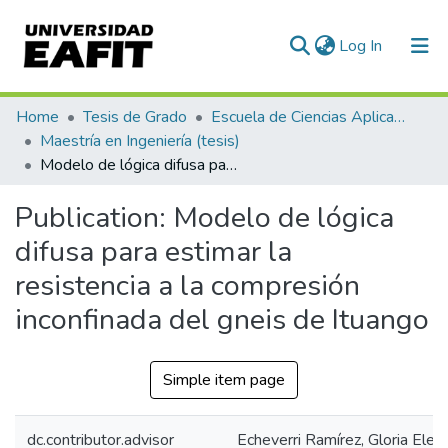
(current)
Log In
Communities & Collections
Home
Tesis de Grado
Escuela de Ciencias Aplicadas e Ingeniería
Maestría en Ingeniería (tesis)
All of DSpace
Modelo de lógica difusa para estimar la resistencia a la compresión inconfinada del gneis de Ituango
Statistics
Publication:
Modelo de lógica
difusa para estimar la
resistencia a la compresión
inconfinada del gneis de Ituango
Simple item page
dc.contributor.advisor
Echeverri Ramírez, Gloria Elen