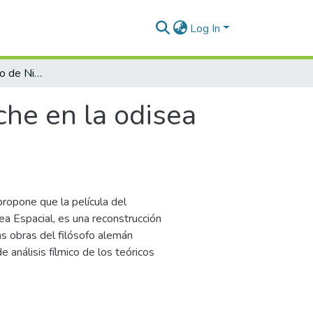
Log In
El discurso evolutivo de Nietzsche en la odisea espacial de Kubrick
che en la odisea
 propone que la película del
a Espacial, es una reconstrucción
as obras del filósofo alemán
 análisis fílmico de los teóricos