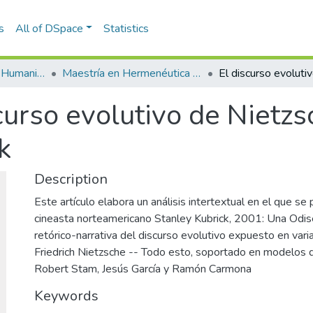
s
All of DSpace
Statistics
Escuela de Artes y Humanidades
Maestría en Hermenéutica Literaria (tesis)
curso evolutivo de Nietzs
k
Description
Este artículo elabora un análisis intertextual en el que se
cineasta norteamericano Stanley Kubrick, 2001: Una Odise
retórico-narrativa del discurso evolutivo expuesto en vari
Friedrich Nietzsche -- Todo esto, soportado en modelos de
Robert Stam, Jesús García y Ramón Carmona
Keywords