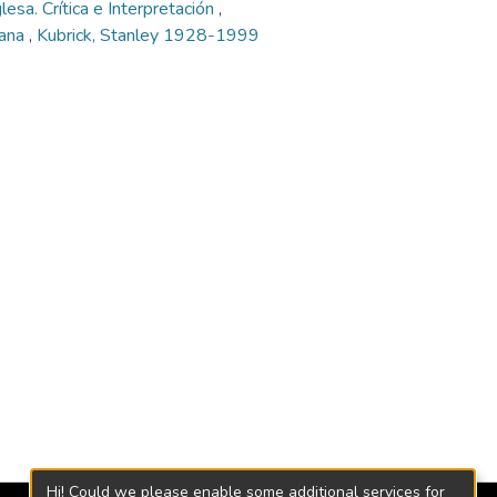
lesa. Crítica e Interpretación
,
mana
,
Kubrick, Stanley 1928-1999
Hi! Could we please enable some additional services for