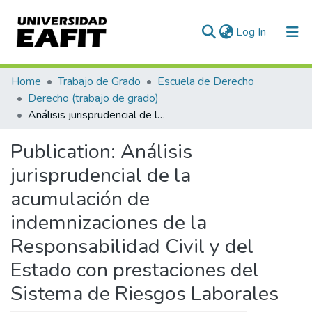
(current)
Log In
Communities & Collections
Home
Trabajo de Grado
Escuela de Derecho
Derecho (trabajo de grado)
All of DSpace
Análisis jurisprudencial de la acumulación de indemnizaciones de la Responsabilidad Civil y del Estado con prestaciones del Sistema de Riesgos Laborales
Statistics
Publication:
Análisis
jurisprudencial de la
acumulación de
indemnizaciones de la
Responsabilidad Civil y del
Estado con prestaciones del
Sistema de Riesgos Laborales