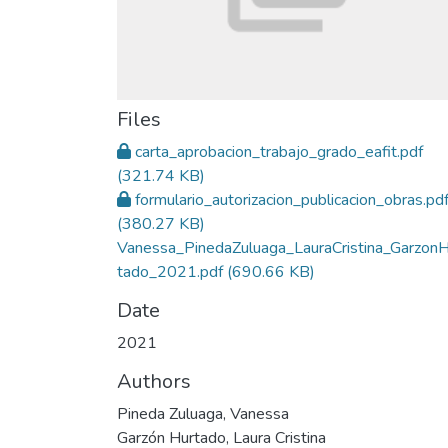
Files
carta_aprobacion_trabajo_grado_eafit.pdf
(321.74 KB)
formulario_autorizacion_publicacion_obras.pd
(380.27 KB)
Vanessa_PinedaZuluaga_LauraCristina_GarzonH
tado_2021.pdf
(690.66 KB)
Date
2021
Authors
Pineda Zuluaga, Vanessa
Garzón Hurtado, Laura Cristina