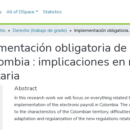
s
All of DSpace
Statistics
cho
Derecho (trabajo de grado)
Implementación obligatoria de la nómina electrónica en Colombia : 
mentación obligatoria de
ombia : implicaciones en 
aria
Abstract
In this research work we will focus on everything relate
implementation of the electronic payroll in Colombia. The
to the characteristics of the Colombian territory, difficulties
adaptation and regularization of the new regulations relate