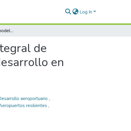
Log In
Estructuración de un modelo integral de sostenibilidad aeroportuaria valorando su desarrollo en Colombia
tegral de
desarrollo en
Desarrollo aeroportuario
,
Aeropuertos resilientes
,