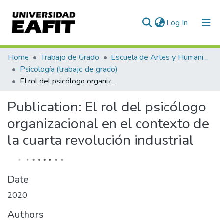
(current)
Log In
Communities & Collections
Home
Trabajo de Grado
Escuela de Artes y Humanidades
Psicología (trabajo de grado)
All of DSpace
El rol del psicólogo organizacional en el contexto de la cuarta revolución industrial
Statistics
Publication:
El rol del psicólogo
organizacional en el contexto de
la cuarta revolución industrial
Date
2020
Authors