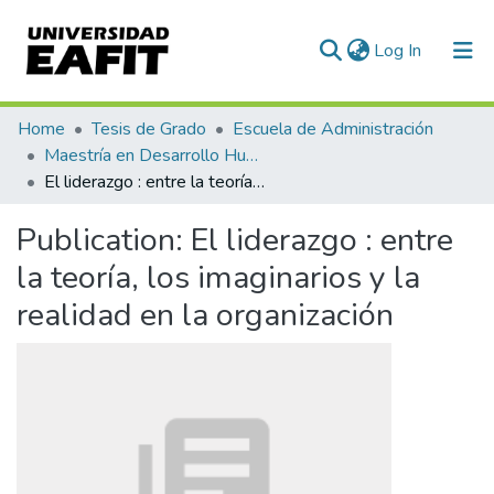
(current)
Log In
Communities & Collections
Home
Tesis de Grado
Escuela de Administración
Maestría en Desarrollo Humano Organizacional (tesis)
All of DSpace
El liderazgo : entre la teoría, los imaginarios y la realidad en la organización
Statistics
Publication:
El liderazgo : entre
la teoría, los imaginarios y la
realidad en la organización