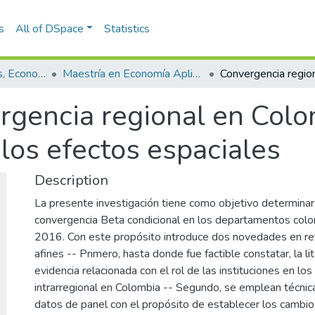
s
All of DSpace
Statistics
Escuela de Finanzas, Economía y Gobierno
Maestría en Economía Aplicada (tesis)
gencia regional en Colom
 los efectos espaciales
Description
La presente investigación tiene como objetivo determinar
convergencia Beta condicional en los departamentos col
2016. Con este propósito introduce dos novedades en ref
afines -- Primero, hasta donde fue factible constatar, la 
evidencia relacionada con el rol de las instituciones en l
intrarregional en Colombia -- Segundo, se emplean técnic
datos de panel con el propósito de establecer los cambios