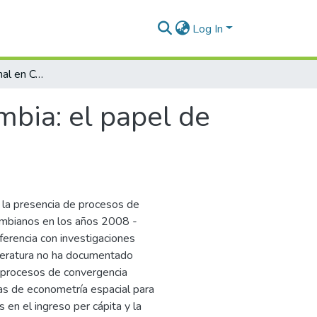
Log In
Convergencia regional en Colombia: el papel de las instituciones y los efectos espaciales
bia: el papel de
 la presencia de procesos de
ombianos en los años 2008 -
erencia con investigaciones
literatura no ha documentado
os procesos de convergencia
as de econometría espacial para
 en el ingreso per cápita y la