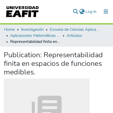
(current)
Log In
Communities & Collections
Home
Investigación
Escuela de Ciencias Aplicadas e Ingeniería
Aplicaciones Matemáticas en Ciencias e Ingeniería
Artículos
All of DSpace
Representabilidad finita en espacios de funciones medibles.
Statistics
Publication:
Representabilidad
finita en espacios de funciones
medibles.