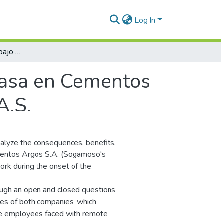
Log In
Consecuencias del trabajo en casa en Cementos Argos S.A., sede Sogamoso y Greenland S.A.S.
casa en Cementos
A.S.
nalyze the consequences, benefits,
ementos Argos S.A. (Sogamoso's
rk during the onset of the
ough an open and closed questions
es of both companies, which
se employees faced with remote