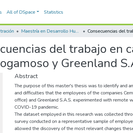
s
All of DSpace
Statistics
tración
Maestría en Desarrollo Humano Organizacional (tesis)
cuencias del trabajo en 
Sogamoso y Greenland S.
Abstract
The purpose of this master's thesis was to identify and a
and difficulties that the employees of the companies C
office) and Greenland S.A.S. experimented with remote wo
COVID-19 pandemic.
The dataset employed in this research was collected thr
survey conducted on a representative sample of employe
allowed the discovery of the most relevant changes the