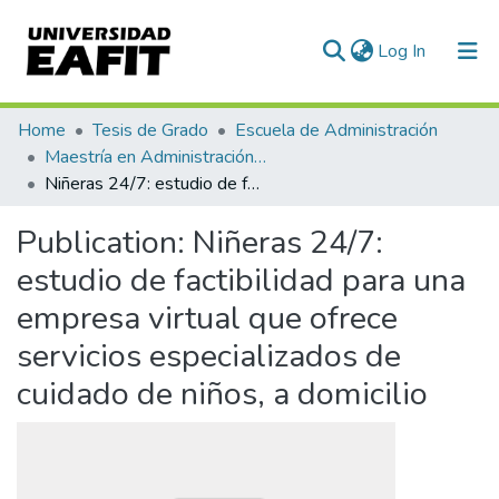
(current)
Log In
Communities & Collections
Home
Tesis de Grado
Escuela de Administración
Maestría en Administración - MBA (tesis)
All of DSpace
Niñeras 24/7: estudio de factibilidad para una empresa virtual que ofrece servicios especializados de cuidado de niños, a domicilio
Statistics
Publication:
Niñeras 24/7:
estudio de factibilidad para una
empresa virtual que ofrece
servicios especializados de
cuidado de niños, a domicilio