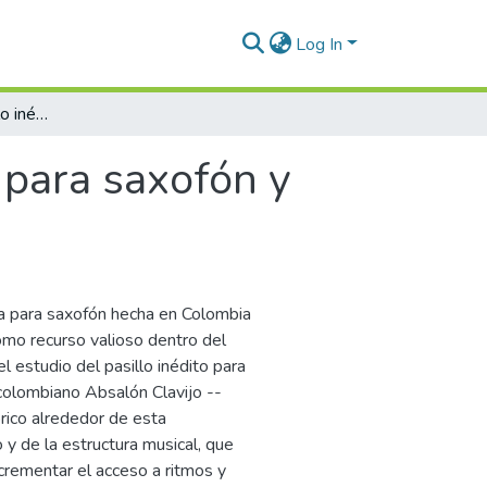
Log In
“Nadie como tú” pasillo inédito para saxofón y banda de Absalón Clavijo Hernández
 para saxofón y
ca para saxofón hecha en Colombia
omo recurso valioso dentro del
l estudio del pasillo inédito para
colombiano Absalón Clavijo --
órico alrededor de esta
 y de la estructura musical, que
incrementar el acceso a ritmos y