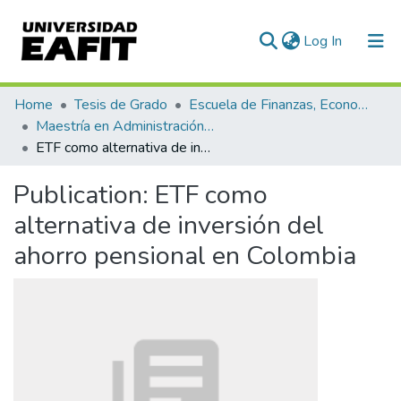
(current)
Log In
Communities & Collections
Home
Tesis de Grado
Escuela de Finanzas, Economía y Gobierno
Maestría en Administración Financiera (tesis)
All of DSpace
ETF como alternativa de inversión del ahorro pensional en Colombia
Statistics
Publication:
ETF como
alternativa de inversión del
ahorro pensional en Colombia