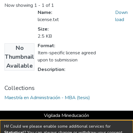
Now showing
1 - 1 of 1
Name:
Down
license.txt
load
Size:
2.5 KB
Format:
No
Item-specific license agreed
Thumbnail
upon to submission
Available
Description:
Collections
Maestría en Administración - MBA (tesis)
Vigilada Mineducación
Universidad con Acreditación Institucional hasta 2026 -
Hi! Could we please enable some additional services for
Resolución MEN 2158 de 2018
Statistical
? You can always change or withdraw your consent