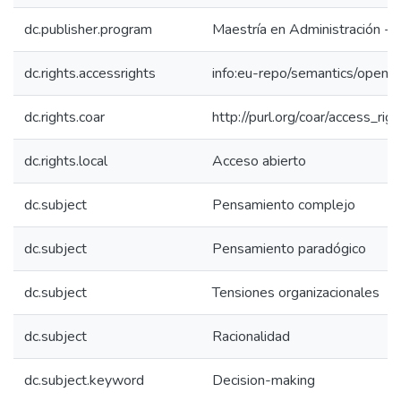
dc.publisher.program
Maestría en Administración -
dc.rights.accessrights
info:eu-repo/semantics/openA
dc.rights.coar
http://purl.org/coar/access_rig
dc.rights.local
Acceso abierto
dc.subject
Pensamiento complejo
dc.subject
Pensamiento paradógico
dc.subject
Tensiones organizacionales
dc.subject
Racionalidad
dc.subject.keyword
Decision-making