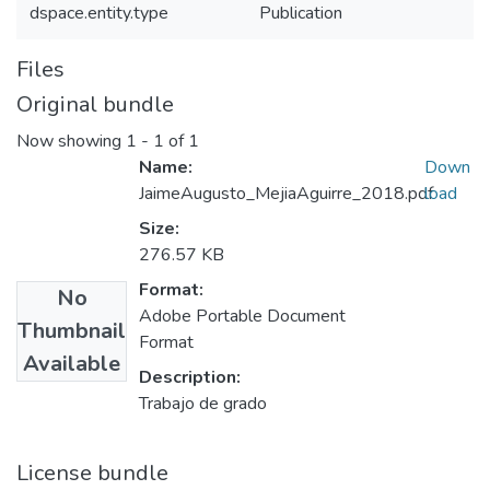
dspace.entity.type
Publication
Files
Original bundle
Now showing
1 - 1 of 1
Name:
Down
JaimeAugusto_MejiaAguirre_2018.pdf
load
Size:
276.57 KB
Format:
No
Adobe Portable Document
Thumbnail
Format
Available
Description:
Trabajo de grado
License bundle