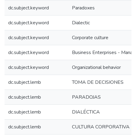
dc.subject.keyword
Paradoxes
dc.subject.keyword
Dialectic
dc.subject.keyword
Corporate culture
dc.subject.keyword
Business Enterprises - Mana
dc.subject.keyword
Organizational behavior
dc.subject.lemb
TOMA DE DECISIONES
dc.subject.lemb
PARADOJAS
dc.subject.lemb
DIALÉCTICA
dc.subject.lemb
CULTURA CORPORATIVA