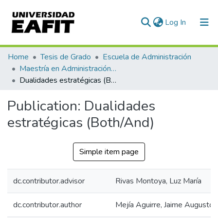
(current)
Log In
Communities & Collections
Home
Tesis de Grado
Escuela de Administración
Maestría en Administración - MBA (tesis)
All of DSpace
Dualidades estratégicas (Both/And)
Statistics
Publication:
Dualidades
estratégicas (Both/And)
Simple item page
dc.contributor.advisor
Rivas Montoya, Luz María
dc.contributor.author
Mejía Aguirre, Jaime Augusto