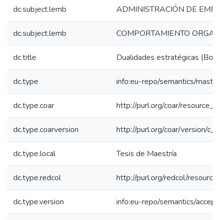
dc.subject.lemb
ADMINISTRACIÓN DE EMP
dc.subject.lemb
COMPORTAMIENTO ORGAN
dc.title
Dualidades estratégicas (Bot
dc.type
info:eu-repo/semantics/maste
dc.type.coar
http://purl.org/coar/resource_
dc.type.coarversion
http://purl.org/coar/version/
dc.type.local
Tesis de Maestría
dc.type.redcol
http://purl.org/redcol/resourc
dc.type.version
info:eu-repo/semantics/accep