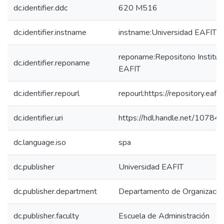
dc.identifier.ddc
620 M516
dc.identifier.instname
instname:Universidad EAFIT
reponame:Repositorio Instituc
dc.identifier.reponame
EAFIT
dc.identifier.repourl
repourl:https://repository.eafit
dc.identifier.uri
https://hdl.handle.net/1078
dc.language.iso
spa
dc.publisher
Universidad EAFIT
dc.publisher.department
Departamento de Organización
dc.publisher.faculty
Escuela de Administración