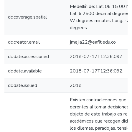
Medellín de: Lat: 06 15 00 N
Lat: 6.2500 decimal degrees
dc.coverage.spatial
W degrees minutes Long: -75
degrees
dc.creator.email
jmejia22@eafit.edu.co
dc.date.accessioned
2018-07-17T12:36:09Z
dc.date.available
2018-07-17T12:36:09Z
dc.date.issued
2018
Existen contradicciones que en
gerentes al tomar decisiones e
objeto de este trabajo es revis
académicos que recogen dichas
los dilemas, paradojas, tensio