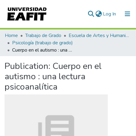
(current)
Log In
Communities & Collections
Home
Trabajo de Grado
Escuela de Artes y Humanidades
Psicología (trabajo de grado)
All of DSpace
Cuerpo en el autismo : una lectura psicoanalítica
Statistics
Publication:
Cuerpo en el
autismo : una lectura
psicoanalítica